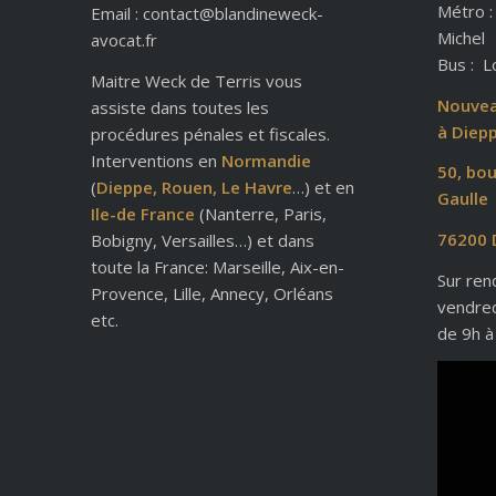
Métro :
Email : contact@blandineweck-
Michel
avocat.fr
Bus : L
Maitre Weck de Terris vous
Nouvea
assiste dans toutes les
à Diepp
procédures pénales et fiscales.
Interventions en
Normandie
50, bou
(
Dieppe, Rouen, Le Havre
…) et en
Gaulle
Ile-de France
(Nanterre, Paris,
76200 
Bobigny, Versailles…) et dans
toute la France: Marseille, Aix-en-
Sur ren
Provence, Lille, Annecy, Orléans
vendre
etc.
de 9h à