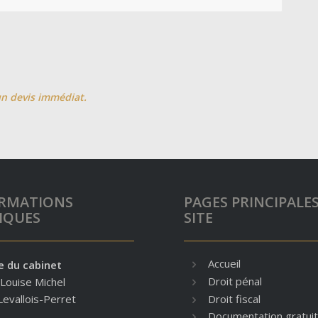
un devis immédiat.
RMATIONS
PAGES PRINCIPALE
IQUES
SITE
Accueil
e du cabinet
Droit pénal
 Louise Michel
Droit fiscal
evallois-Perret
Documentation gratui